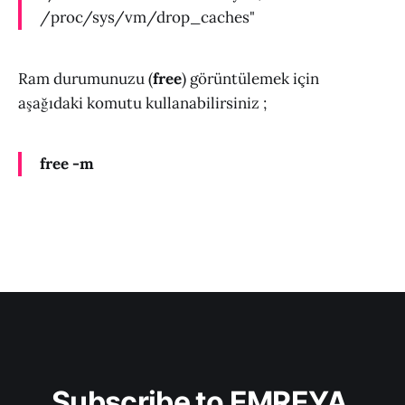
/proc/sys/vm/drop_caches"
Ram durumunuzu (
free
) görüntülemek için
aşağıdaki komutu kullanabilirsiniz ;
free -m
Subscribe to EMREYA 