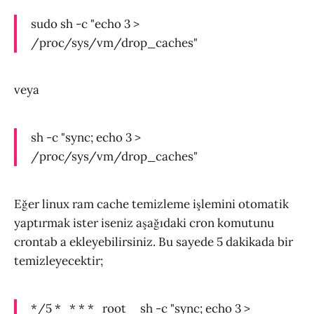
sudo sh -c "echo 3 >
/proc/sys/vm/drop_caches"
veya
sh -c "sync; echo 3 >
/proc/sys/vm/drop_caches"
Eğer linux ram cache temizleme işlemini otomatik
yaptırmak ister iseniz aşağıdaki cron komutunu
crontab a ekleyebilirsiniz. Bu sayede 5 dakikada bir
temizleyecektir;
*/5 * * * * root sh -c "sync; echo 3 >