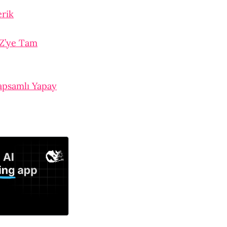
erik
 Z’ye Tam
apsamlı Yapay