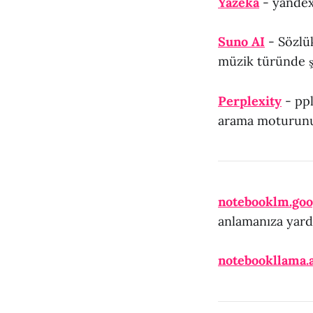
Yazeka
- yandex
Suno AI
- Sözlük
müzik türünde ş
Perplexity
- ppl
arama moturunu 
notebooklm.goo
anlamanıza yardı
notebookllama.a