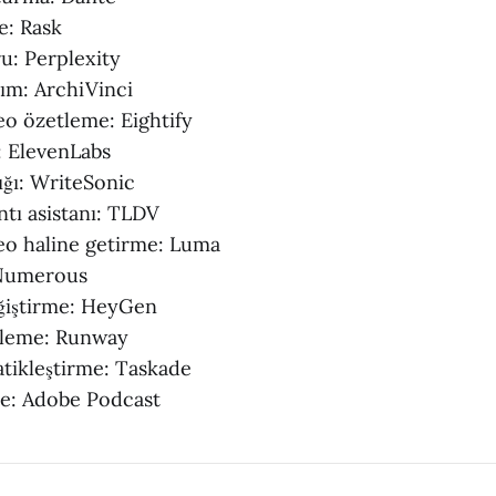
e: Rask
u: Perplexity
rım: ArchiVinci
eo özetleme: Eightify
: ElevenLabs
ığı: WriteSonic
ntı asistanı: TLDV
deo haline getirme: Luma
 Numerous
eğiştirme: HeyGen
nleme: Runway
atikleştirme: Taskade
le: Adobe Podcast