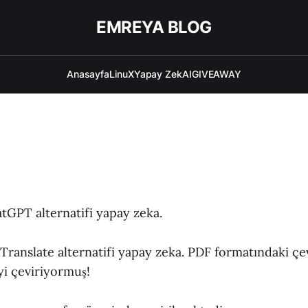
EMREYA BLOG
Anasayfa
LinuX
Yapay ZekAI
GIVEAWAY
tGPT alternatifi yapay zeka.
ranslate alternatifi yapay zeka. PDF formatındaki çev
yi çeviriyormuş!