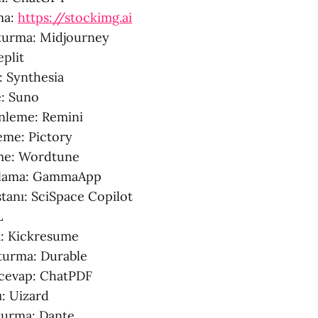
ma:
https://stockimg.ai
turma: Midjourney
plit
: Synthesia
e: Suno
enleme: Remini
eme: Pictory
eme: Wordtune
rlama: GammaApp
istanı: SciSpace Copilot
L
a: Kickresume
şturma: Durable
u cevap: ChatPDF
ı: Uizard
şturma: Dante