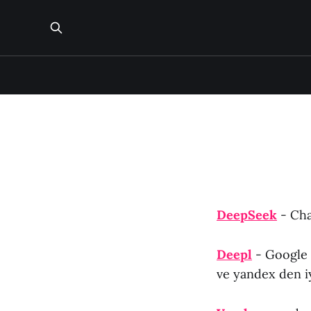
DeepSeek
- Cha
Deepl
- Google T
ve yandex den i