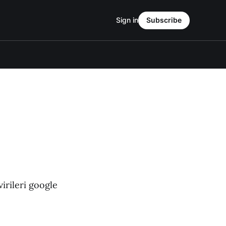
Sign in
Subscribe
irileri google