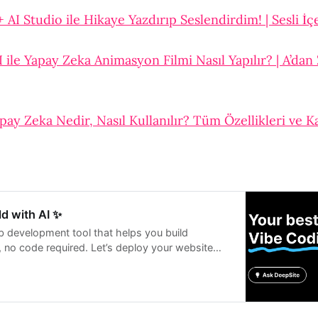
AI Studio ile Hikaye Yazdırıp Seslendirdim! | Sesli İç
ile Yapay Zeka Animasyon Filmi Nasıl Yapılır? | A’dan
y Zeka Nedir, Nasıl Kullanılır? Tüm Özellikleri ve K
ld with AI ✨
b development tool that helps you build
, no code required. Let’s deploy your website
d enjoy the magic of AI.