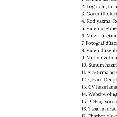
2. Logo oluştur
3. Görüntü oluş
4. Kod yazma: Re
5. Video üretme
6. Müzik üretm
7. Fotoğraf düz
8. Video düzenl
9. Metin özetl
10. Sunum hazı
11. Araştırma as
12. Çeviri: Deep
13. CV hazırlam
14. Website olu
15. PDF içi sor
16. Tasarım arac
17. Chatbot olu