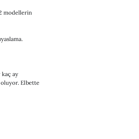
2 modellerin
ıyaslama.
r kaç ay
 oluyor. Elbette