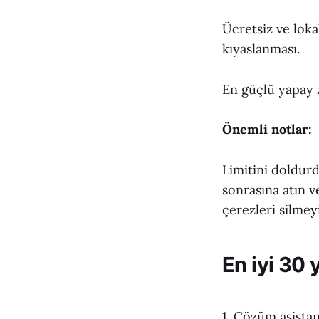
Ücretsiz ve lok
kıyaslanması.
En güçlü yapay z
Önemli notlar:
Limitini doldurd
sonrasına atın v
çerezleri silme
En iyi 30 
1. Çözüm asista