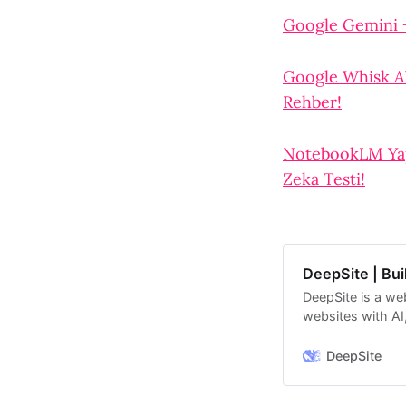
Google Gemini + 
Google Whisk AI 
Rehber!
NotebookLM Yapa
Zeka Testi!
DeepSite | Bui
DeepSite is a we
websites with AI
with DeepSite an
DeepSite